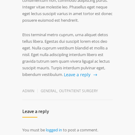
condimentum non, commodo adipiscing purus.
Integer vitae molestie leo. Phasellus eget neque
eget lectus suscipit varius in amet tortor est donec
posuere euismod est hendrerit.
Etos terminal metro cuprum, urna aliquet detos
tellus libera. Egestas dui suscipit lorem etos deo
eget. Nulla cuprum vestibum blandid et mollis a
nisil. Eget nulla adiscipling interdum libero est
gravida tutrum sem quam vivera ligugal ac lectus
suscipit mauris. Turpis interdum pulvinar eget,
bibendum vestibulum.
Leave a reply
ADMIN
GENERAL
,
OUTPATIENT SURGERY
Leave a reply
You must be
logged in
to post a comment.