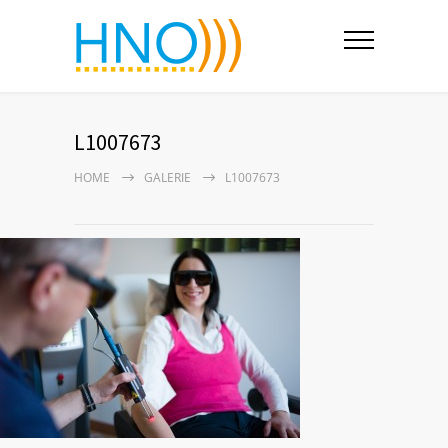
L1007673
HOME
GALERIE
L1007673