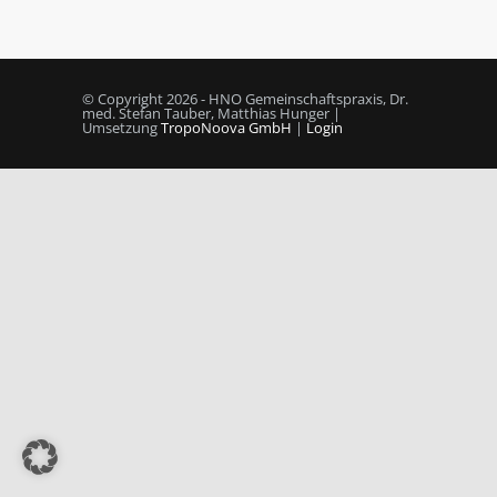
© Copyright 2026 - HNO Gemeinschaftspraxis, Dr.
med. Stefan Tauber, Matthias Hunger |
Umsetzung
TropoNoova GmbH
|
Login